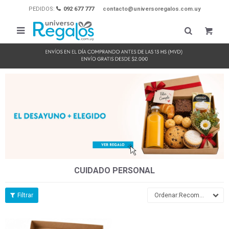
PEDIDOS:
092 677 777
contacto@universoregalos.com.uy

CUIDADO PERSONAL
Recomendados