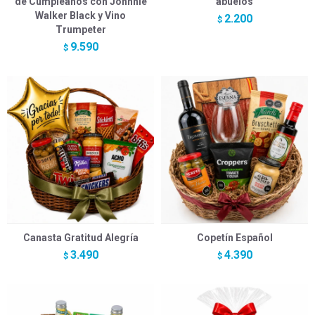
de Cumpleaños con Johnnie
abuelos
Walker Black y Vino
2.200
$
Trumpeter
9.590
$
Canasta Gratitud Alegría
Copetín Español
3.490
4.390
$
$