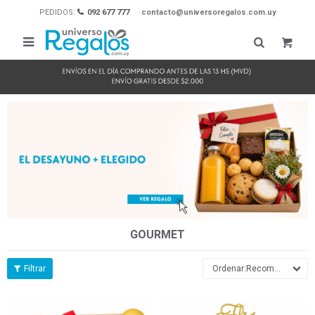
PEDIDOS:
092 677 777
contacto@universoregalos.com.uy

GOURMET
Recomendados