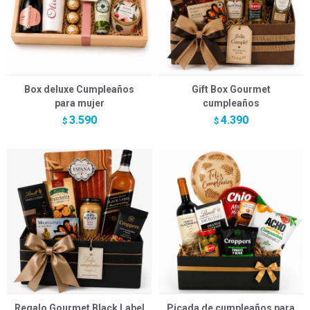
Box deluxe Cumpleaños
Gift Box Gourmet
para mujer
cumpleaños
3.590
4.390
$
$
Regalo Gourmet Black Label
Picada de cumpleaños para