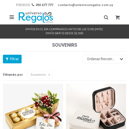
PEDIDOS:
092 677 777
contacto@universoregalos.com.uy

SOUVENIRS
Recomendados
Filtrando por:
Souvenirs