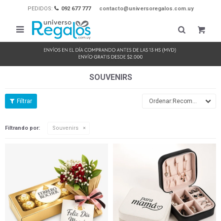
PEDIDOS:
092 677 777
contacto@universoregalos.com.uy

SOUVENIRS
Recomendados
Filtrando por:
Souvenirs