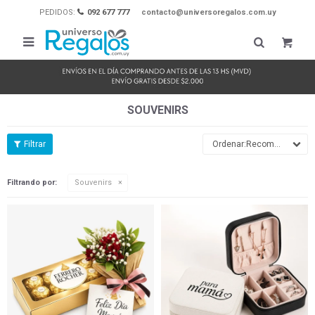
PEDIDOS:
092 677 777
contacto@universoregalos.com.uy

SOUVENIRS
Recomendados
Filtrando por:
Souvenirs