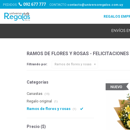
092 677 777
PEDIDOS:
contacto@universoregalos.com.uy
RAMOS DE FLORES Y ROSAS - FELICITACIONES
Filtrando por:
Ramos de flores y rosas
Categorías
Canastas
(15)
Regalo original
(1)
Ramos de flores y rosas
(1)
Precio
($)