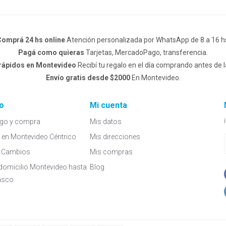
omprá 24 hs online
Atención personalizada por WhatsApp de 8 a 16 h
Pagá como quieras
Tarjetas, MercadoPago, transferencia.
 rápidos en Montevideo
Recibí tu regalo en el día comprando antes de l
Envío gratis desde $2000
En Montevideo.
o
Mi cuenta
go y compra
Mis datos
a en Montevideo Céntrico
Mis direcciones
 y Cambios
Mis compras
domicilio Montevideo hasta
Blog
asco