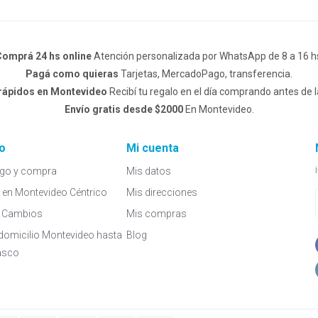
omprá 24 hs online
Atención personalizada por WhatsApp de 8 a 16 h
Pagá como quieras
Tarjetas, MercadoPago, transferencia.
 rápidos en Montevideo
Recibí tu regalo en el día comprando antes de l
Envío gratis desde $2000
En Montevideo.
o
Mi cuenta
go y compra
Mis datos
a en Montevideo Céntrico
Mis direcciones
 y Cambios
Mis compras
domicilio Montevideo hasta
Blog
asco