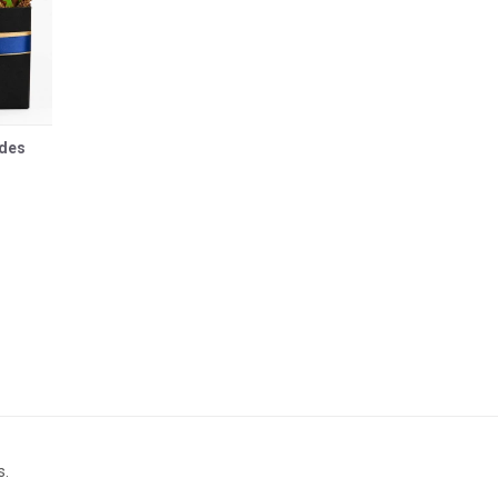
ades
s.