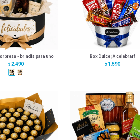
orpresa - brindis para uno
Box Dulce ¡A celebrar!
2.490
1.590
$
$