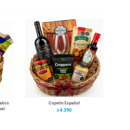
eaños
Copetín Español
bel
4.390
$