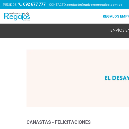
092 677 777
PEDIDOS:
contacto@universoregalos.com.uy
CANASTAS - FELICITACIONES