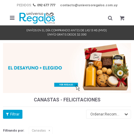
PEDIDOS:
092 677 777
contacto@universoregalos.com.uy

CANASTAS - FELICITACIONES
Recomendados
Filtrando por:
Canastas