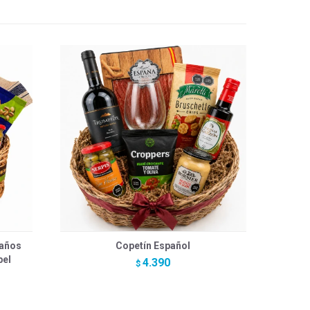
eaños
Copetín Español
bel
4.390
$