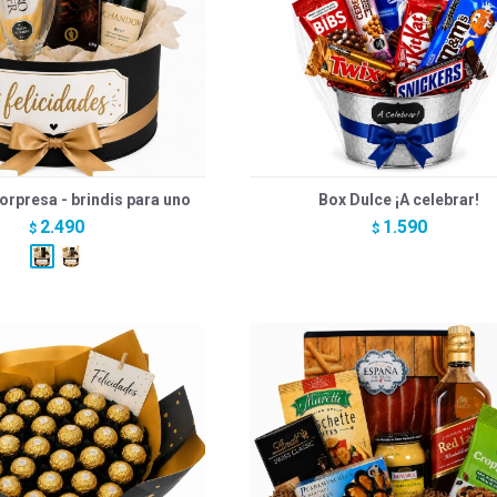
orpresa - brindis para uno
Box Dulce ¡A celebrar!
2.490
1.590
$
$