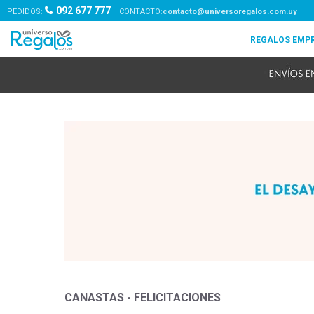
092 677 777
PEDIDOS:
contacto@universoregalos.com.uy
CANASTAS - FELICITACIONES