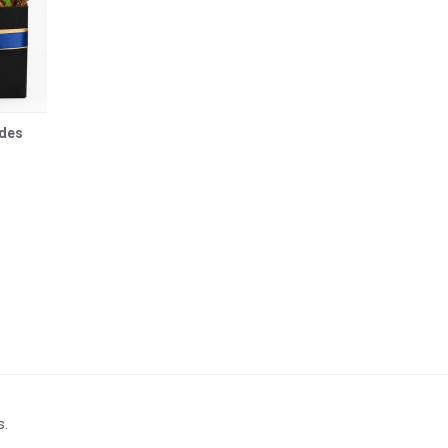
ades
s.