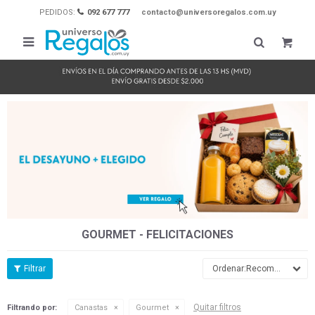
PEDIDOS:
092 677 777
contacto@universoregalos.com.uy

GOURMET - FELICITACIONES
Recomendados
Quitar filtros
Filtrando por:
Canastas
Gourmet