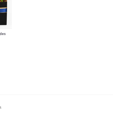
ades
s.