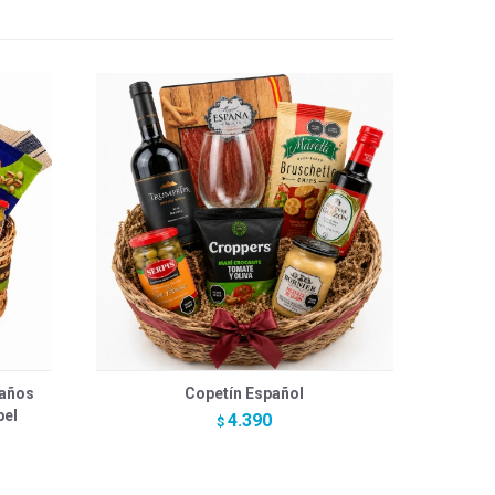
eaños
Copetín Español
bel
4.390
$