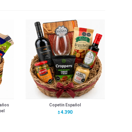
eaños
Copetín Español
bel
4.390
$