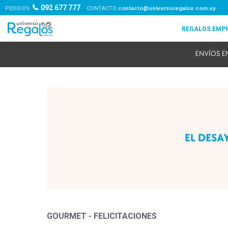
092 677 777
PEDIDOS:
contacto@universoregalos.com.uy
GOURMET - FELICITACIONES