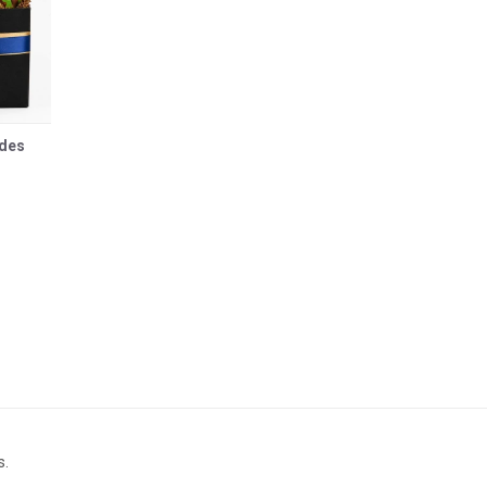
ades
s.