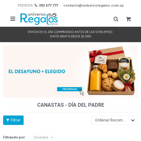
PEDIDOS:
092 677 777
contacto@universoregalos.com.uy

CANASTAS - DÍA DEL PADRE
Recomendados
Filtrando por:
Canastas