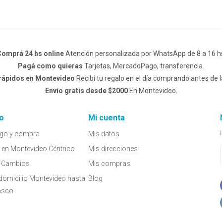
omprá 24 hs online
Atención personalizada por WhatsApp de 8 a 16 h
Pagá como quieras
Tarjetas, MercadoPago, transferencia.
 rápidos en Montevideo
Recibí tu regalo en el día comprando antes de l
Envío gratis desde $2000
En Montevideo.
o
Mi cuenta
go y compra
Mis datos
a en Montevideo Céntrico
Mis direcciones
 y Cambios
Mis compras
domicilio Montevideo hasta
Blog
asco