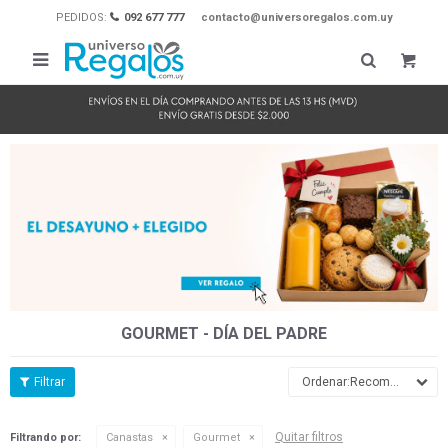
PEDIDOS:
092 677 777
contacto@universoregalos.com.uy

GOURMET - DÍA DEL PADRE
Recomendados
Quitar filtros
Filtrando por:
Canastas
Gourmet