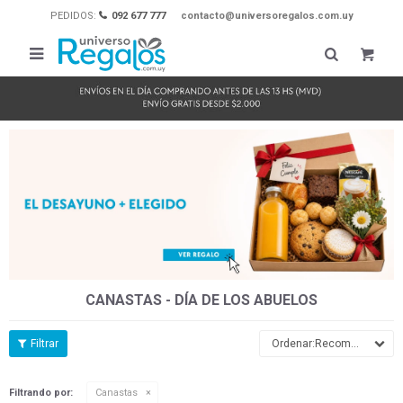
PEDIDOS:
092 677 777
contacto@universoregalos.com.uy

CANASTAS - DÍA DE LOS ABUELOS
Recomendados
Filtrando por:
Canastas