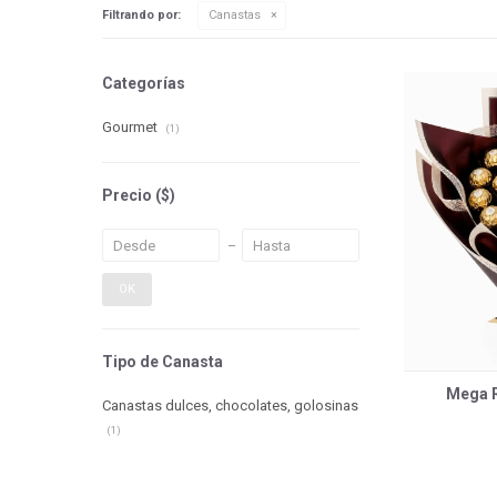
Filtrando por:
Canastas
Categorías
Gourmet
(1)
Precio
($)
OK
Tipo de Canasta
Mega R
Canastas dulces, chocolates, golosinas
(1)