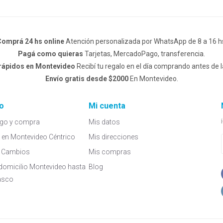
omprá 24 hs online
Atención personalizada por WhatsApp de 8 a 16 h
Pagá como quieras
Tarjetas, MercadoPago, transferencia.
 rápidos en Montevideo
Recibí tu regalo en el día comprando antes de l
Envío gratis desde $2000
En Montevideo.
o
Mi cuenta
go y compra
Mis datos
a en Montevideo Céntrico
Mis direcciones
 y Cambios
Mis compras
domicilio Montevideo hasta
Blog
asco