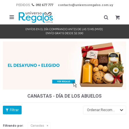
PEDIDOS:
092 677 777
contacto@universoregalos.com.uy

CANASTAS - DÍA DE LOS ABUELOS
Recomendados
Filtrando por:
Canastas