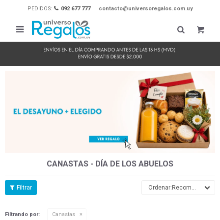
PEDIDOS:
092 677 777
contacto@universoregalos.com.uy

CANASTAS - DÍA DE LOS ABUELOS
Recomendados
Filtrando por:
Canastas