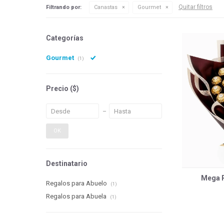
Quitar filtros
Filtrando por:
Canastas
Gourmet
Categorías
Gourmet
(1)
Precio
($)
OK
Destinatario
Mega R
Regalos para Abuelo
(1)
Regalos para Abuela
(1)