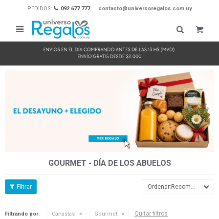
PEDIDOS:
092 677 777
contacto@universoregalos.com.uy

GOURMET - DÍA DE LOS ABUELOS
Recomendados
Quitar filtros
Filtrando por:
Canastas
Gourmet