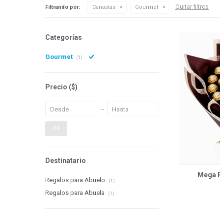
Quitar filtros
Filtrando por:
Canastas
Gourmet
Categorías
Gourmet
(1)
Precio
($)
OK
Destinatario
Mega R
Regalos para Abuelo
(1)
Regalos para Abuela
(1)