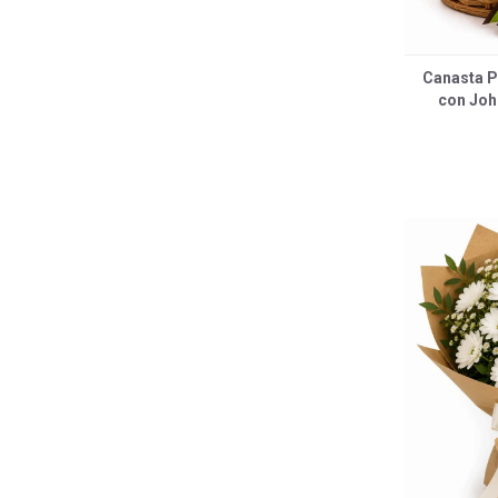
Canasta 
con Joh