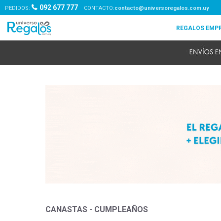
092 677 777
PEDIDOS:
contacto@universoregalos.com.uy
CANASTAS - CUMPLEAÑOS