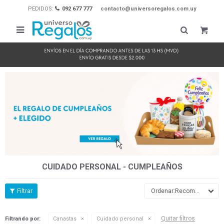
PEDIDOS:
092 677 777
contacto@universoregalos.com.uy

CUIDADO PERSONAL - CUMPLEAÑOS
Recomendados
Quitar filtros
Filtrando por:
Canastas
Cuidado personal