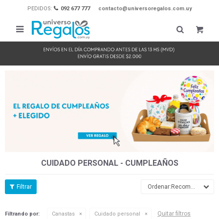
PEDIDOS:
092 677 777
contacto@universoregalos.com.uy

CUIDADO PERSONAL - CUMPLEAÑOS
Recomendados
Quitar filtros
Filtrando por:
Canastas
Cuidado personal