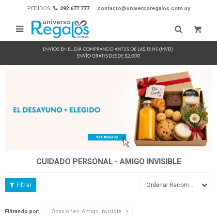
PEDIDOS:
092 677 777
contacto@universoregalos.com.uy

CUIDADO PERSONAL - AMIGO INVISIBLE
Recomendados
Filtrando por:
Ocasiones:
Amigo invisible