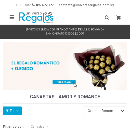
PEDIDOS:
092 677 777
contacto@universoregalos.com.uy

CANASTAS - AMOR Y ROMANCE
Recomendados
Filtrando por:
Canastas