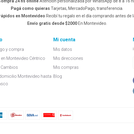
omprá 24 hs online
Atención personalizada por WhatsApp de 8 a 16 h
Pagá como quieras
Tarjetas, MercadoPago, transferencia.
 rápidos en Montevideo
Recibí tu regalo en el día comprando antes de l
Envío gratis desde $2000
En Montevideo.
o
Mi cuenta
go y compra
Mis datos
a en Montevideo Céntrico
Mis direcciones
 y Cambios
Mis compras
domicilio Montevideo hasta
Blog
asco