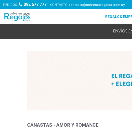
092 677 777
PEDIDOS:
contacto@universoregalos.com.uy
CANASTAS - AMOR Y ROMANCE