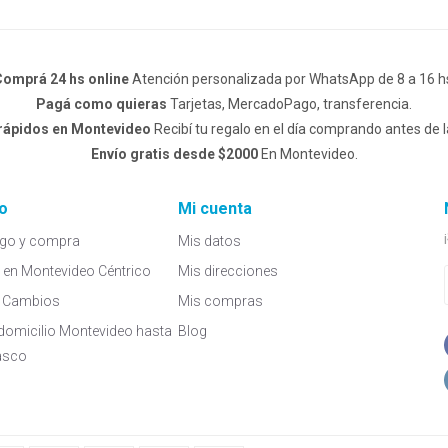
omprá 24 hs online
Atención personalizada por WhatsApp de 8 a 16 h
Pagá como quieras
Tarjetas, MercadoPago, transferencia.
 rápidos en Montevideo
Recibí tu regalo en el día comprando antes de l
Envío gratis desde $2000
En Montevideo.
o
Mi cuenta
go y compra
Mis datos
a en Montevideo Céntrico
Mis direcciones
 y Cambios
Mis compras
domicilio Montevideo hasta
Blog
asco