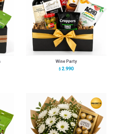
a
Wine Party
2.990
$