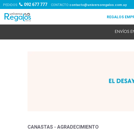
092 677 777
PEDIDOS:
contacto@universoregalos.com.uy
CANASTAS - AGRADECIMIENTO