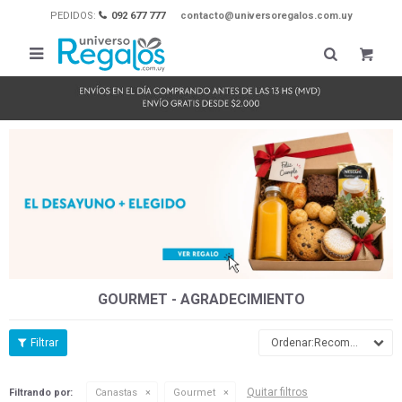
PEDIDOS:
092 677 777
contacto@universoregalos.com.uy

GOURMET - AGRADECIMIENTO
Recomendados
Quitar filtros
Filtrando por:
Canastas
Gourmet