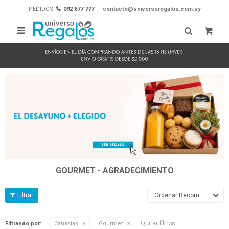
PEDIDOS:
092 677 777
contacto@universoregalos.com.uy

GOURMET - AGRADECIMIENTO
Recomendados
Quitar filtros
Filtrando por:
Canastas
Gourmet